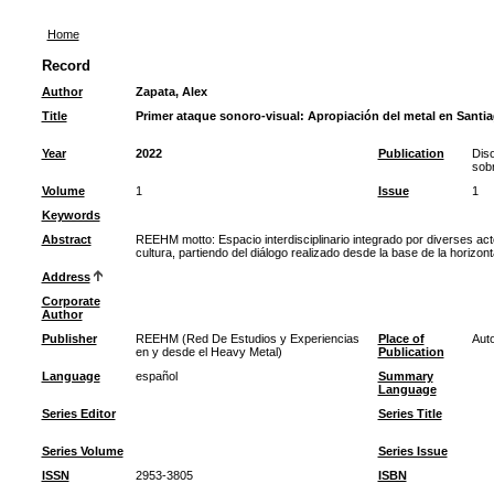
Home
Record
Author
Zapata, Alex
Title
Primer ataque sonoro-visual: Apropiación del metal en Santia
Year
2022
Publication
Diso
sob
Volume
1
Issue
1
Keywords
Abstract
REEHM motto: Espacio interdisciplinario integrado por diverses act
cultura, partiendo del diálogo realizado desde la base de la horizon
Address
Corporate
Author
Publisher
REEHM (Red De Estudios y Experiencias
Place of
Auto
en y desde el Heavy Metal)
Publication
Language
español
Summary
Language
Series Editor
Series Title
Series Volume
Series Issue
ISSN
2953-3805
ISBN