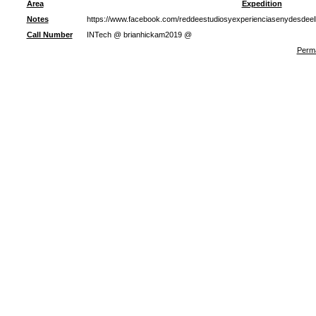
Area
Expedition
Notes
https://www.facebook.com/reddeestudiosyexperienciasenydesdeel
Call Number
INTech @ brianhickam2019 @
Perma