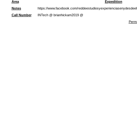
Area
Expedition
Notes
https://www.facebook.com/reddeestudiosyexperienciasenydesdeel
Call Number
INTech @ brianhickam2019 @
Perma