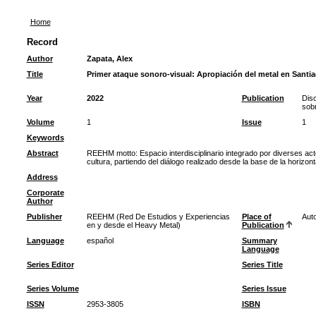
Home
Record
Author
Zapata, Alex
Title
Primer ataque sonoro-visual: Apropiación del metal en Santia
Year
2022
Publication
Diso
sob
Volume
1
Issue
1
Keywords
Abstract
REEHM motto: Espacio interdisciplinario integrado por diverses act
cultura, partiendo del diálogo realizado desde la base de la horizon
Address
Corporate
Author
Publisher
REEHM (Red De Estudios y Experiencias
Place of
Auto
en y desde el Heavy Metal)
Publication
Language
español
Summary
Language
Series Editor
Series Title
Series Volume
Series Issue
ISSN
2953-3805
ISBN