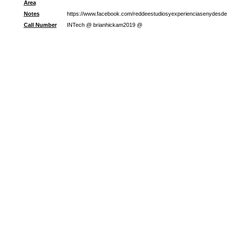
Area
Notes
https://www.facebook.com/reddeestudiosyexperienciasenydesde
Call Number
INTech @ brianhickam2019 @