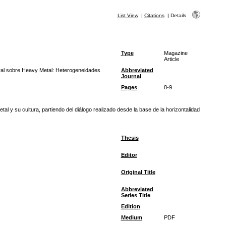
List View
|
Citations
|
Details
Type
Magazine
Article
ural sobre Heavy Metal: Heterogeneidades
Abbreviated
Journal
Pages
8-9
l y su cultura, partiendo del diálogo realizado desde la base de la horizontalidad
Thesis
Editor
Original Title
Abbreviated
Series Title
Edition
Medium
PDF