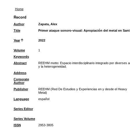
Home
Record
Author
Zapata, Alex
Title
Primer ataque sonoro-visual: Apropiación del metal en Sant
Year
2022
Volume
1
Keywords
Abstract
REEHM motto: Espacio interdisciplinario integrado por diverses ac
y la heterogeneidad.
Address
Corporate
Author
Publisher
REEHM (Red De Estudios y Experiencias en y desde el Heavy
Metal)
Language
español
Series Editor
Series Volume
ISSN
2953-3805