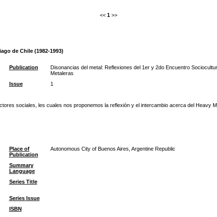
<<
1
>>
iago de Chile (1982-1993)
Publication
Disonancias del metal: Reflexiones del 1er y 2do Encuentro Sociocult
Metaleras
Issue
1
tores sociales, les cuales nos proponemos la reflexión y el intercambio acerca del Heavy Meta
Place of
Autonomous City of Buenos Aires, Argentine Republic
Publication
Summary
Language
Series Title
Series Issue
ISBN