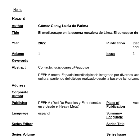
Home
Record
Author
Gómez Garay, Lucía de Fátima
Title
El mediascape en la escena metalera de Lima. El concepto de e
Year
2022
Publication
Diso
sob
Volume
1
Issue
1
Keywords
Abstract
Contacto: lucia.gomezg@pucp.pe
REEHM motto: Espacio interdisciplinario integrado por diverses act
cultura, partiendo del diálogo realizado desde la base de la horizon
Address
Corporate
Author
Publisher
REEHM (Red De Estudios y Experiencias
Place of
Auto
en y desde el Heavy Metal)
Publication
Language
español
Summary
Language
Series Editor
Series Title
Series Volume
Series Issue