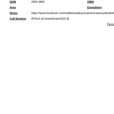
ISSN
2953-3805
ISBN
Area
Expedition
Notes
https://www.facebook.com/reddeestudiosyexperienciasenydesdeel
Call Number
INTech @ brianhickam2019 @
Perma