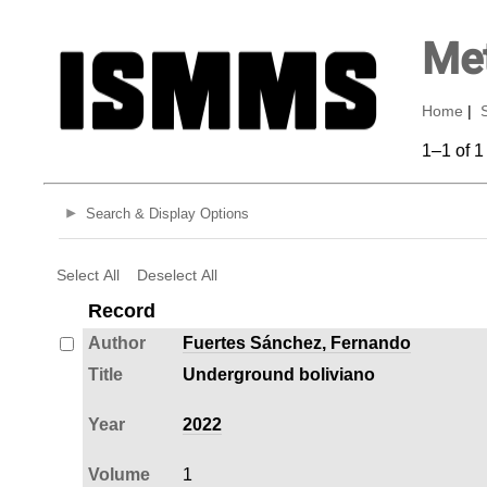
Met
Home
|
1–1 of 1
Search & Display Options
Select All
Deselect All
Record
Author
Fuertes Sánchez, Fernando
Title
Underground boliviano
Year
2022
Volume
1