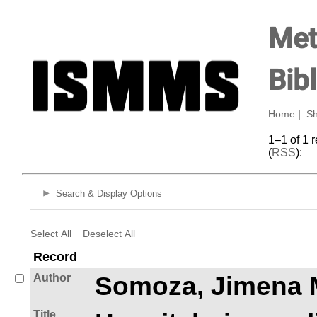
Met
Bib
Home
|
Sh
1–1 of 1 
(
RSS
):
Search & Display Options
Select All
Deselect All
Record
Author
Somoza, Jimena 
Title