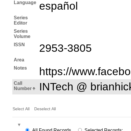
Language
español
Series
Editor
Series
Volume
ISSN
2953-3805
Area
Notes
https://www.faceb
Call
INTech @ brianhi
Number
Select All
Deselect All
All Found Records
Selected Records: