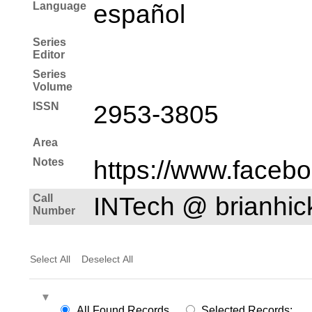
Language
español
Series
Editor
Series
Volume
ISSN
2953-3805
Area
Notes
https://www.faceb
Call
INTech @ brianhi
Number
Select All
Deselect All
All Found Records
Selected Records: