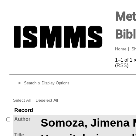
Met
Bib
Home
|
Sh
1–1 of 1 
(
RSS
):
Search & Display Options
Select All
Deselect All
Record
Author
Somoza, Jimena 
Title