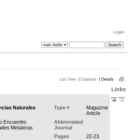
Login
List View
|
Citations
|
Details
Links
ncias Naturales
Type
Magazine
Article
do Encuentro
Abbreviated
ades Metaleras
Journal
Pages
22-23