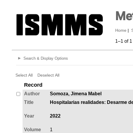
Met
Home
|
1–1 of 1
Search & Display Options
Select All
Deselect All
Record
Author
Somoza, Jimena Mabel
Title
Hospitalarias realidades: Desarme de
Year
2022
Volume
1