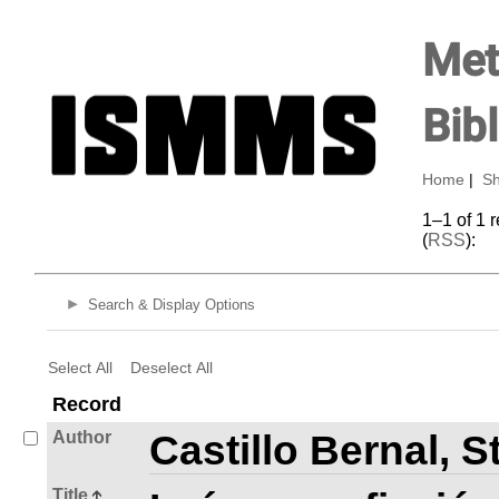
Met
Bib
Home
|
Sh
1–1 of 1 
(
RSS
):
Search & Display Options
Select All
Deselect All
Record
Author
Castillo Bernal, 
Title