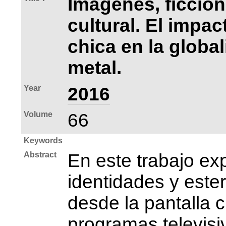
Imágenes, ficció
cultural. El impac
chica en la globa
metal.
Year
2016
Volume
66
Keywords
Abstract
En este trabajo ex
identidades y este
desde la pantalla c
programas televisi