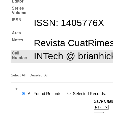
Editor
Series
Volume
ISSN
ISSN: 1405­776X
Area
Notes
Revista CuatRimes
Call
INTech @ brianhi
Number
Select All
Deselect All
All Found Records
Selected Records:
Save Citat