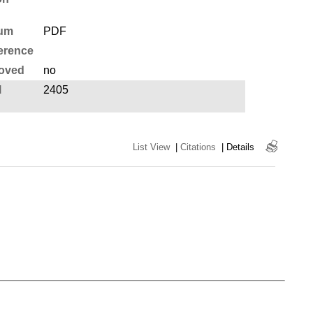
um
PDF
erence
oved
no
l
2405
List View
|
Citations
|
Details