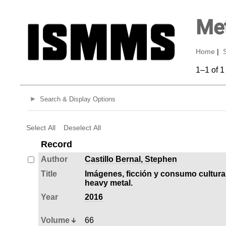
Met
Home
|
1–1 of 1
Search & Display Options
Select All
Deselect All
Record
Author
Castillo Bernal, Stephen
Title
Imágenes, ficción y consumo cultural.
heavy metal.
Year
2016
Volume
66