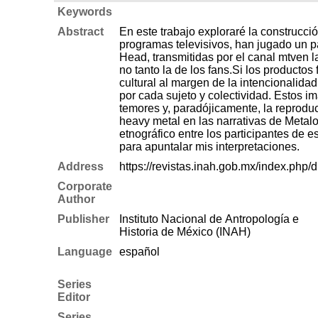
Keywords
Abstract
En este trabajo exploraré la construcció
programas televisivos, han jugado un 
Head, transmitidas por el canal mtven l
no tanto la de los fans.Si los productos fílmicos, audiovisuales y televisivos pueden verse como documentos etnográficos que evidencian un contexto
cultural al margen de la intencionalidad
por cada sujeto y colectividad. Estos i
temores y, paradójicamente, la reprodu
heavy metal en las na­rrativas de Metalo
etnográfico entre los participantes de
para apuntalar mis interpretaciones.
Address
https://revistas.inah.gob.mx/index.php/
Corporate
Author
Publisher
Instituto Nacional de Antropología e
Historia de México (INAH)
Language
español
Series
Editor
Series