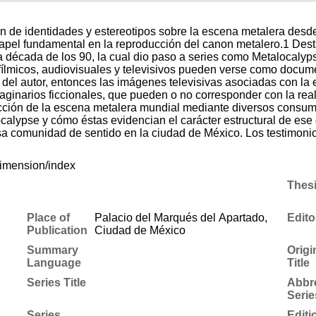
n de identidades y este­reotipos sobre la escena metalera desde 
papel fundamental en la reproducción del canon metalero.1 Des
a década de los 90, la cual dio paso a series como Metalocalyps
 del autor, entonces las imá­genes televisivas asociadas con la 
maginarios ficcionales, que pueden o no corresponder con la rea
cción de la escena metalera mundial mediante diversos consumo
calypse y cómo éstas evidencian el carácter estruc­tural de ese g
 esa comunidad de sentido en la ciudad de México. Los testimoni
dimension/index
Thes
Place of
Palacio del Marqués del Apartado,
Edito
Publication
Ciudad de México
Summary
Origi
Language
Title
Series Title
Abbr
Serie
Series
Editi