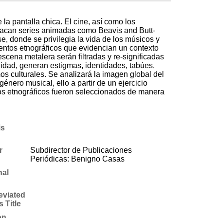
la pantalla chica. El cine, así como los
tacan series animadas como Beavis and Butt-
e, donde se privilegia la vida de los músicos y
escena metalera serán filtradas y re-significadas
lidad, generan estigmas, identidades, tabúes,
s culturales. Se analizará la imagen global del
énero musical, ello a partir de un ejercicio
os etnográficos fueron seleccionados de ma­nera
is
r
Subdirector de Publicaciones
Periódicas: Benigno Casas
nal
eviated
s Title
on