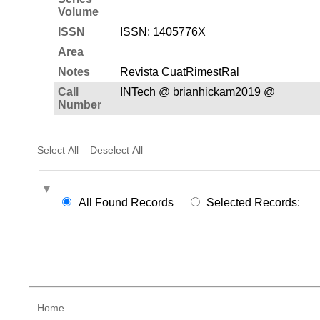
Volume
ISSN
ISSN: 1405­776X
Area
Notes
Revista CuatRimestRal
Call
INTech @ brianhickam2019 @
Number
Select All
Deselect All
All Found Records
Selected Records:
Home