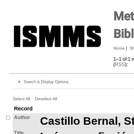
Met
Bib
Home
|
Sh
1–1 of 1 
(
RSS
):
Search & Display Options
Select All
Deselect All
Record
Author
Castillo Bernal, 
Title