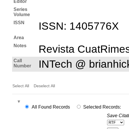
Editor
Series
Volume
ISSN
ISSN: 1405­776X
Area
Notes
Revista CuatRimes
Call
INTech @ brianhi
Number
Select All
Deselect All
All Found Records
Selected Records:
Save Citat