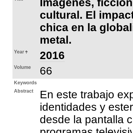
Imágenes, ficció
cultural. El impac
chica en la globa
metal.
Year
2016
Volume
66
Keywords
Abstract
En este trabajo ex
identidades y este
desde la pantalla c
programas televisi