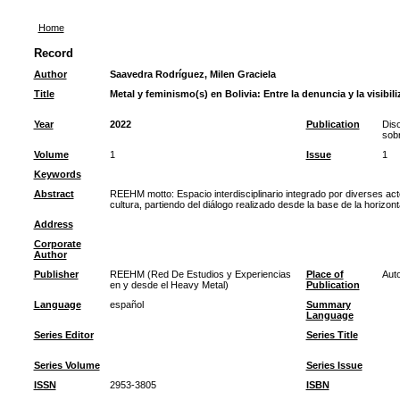
Home
Record
Author
Saavedra Rodríguez, Milen Graciela
Title
Metal y feminismo(s) en Bolivia: Entre la denuncia y la visibili
Year
2022
Publication
Diso
sob
Volume
1
Issue
1
Keywords
Abstract
REEHM motto: Espacio interdisciplinario integrado por diverses act
cultura, partiendo del diálogo realizado desde la base de la horizon
Address
Corporate
Author
Publisher
REEHM (Red De Estudios y Experiencias
Place of
Auto
en y desde el Heavy Metal)
Publication
Language
español
Summary
Language
Series Editor
Series Title
Series Volume
Series Issue
ISSN
2953-3805
ISBN