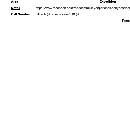
Area
Expedition
Notes
https://www.facebook.com/reddeestudiosyexperienciasenydesdeel
Call Number
INTech @ brianhickam2019 @
Perma