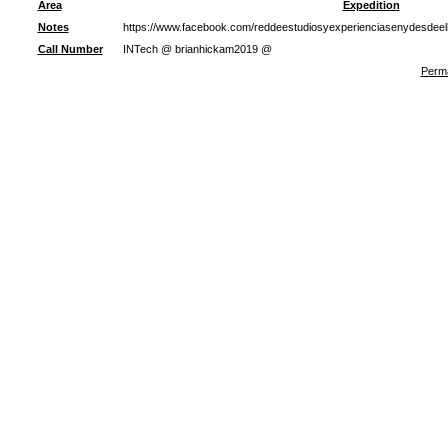
Area
Expedition
Notes
https://www.facebook.com/reddeestudiosyexperienciasenydesdeel
Call Number
INTech @ brianhickam2019 @
Perma