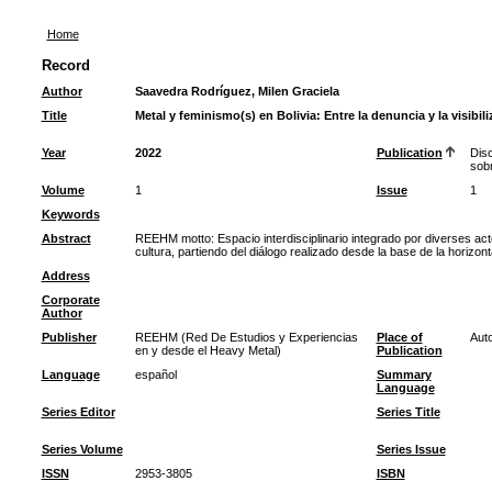
Home
Record
Author
Saavedra Rodríguez, Milen Graciela
Title
Metal y feminismo(s) en Bolivia: Entre la denuncia y la visibili
Year
2022
Publication
Diso
sob
Volume
1
Issue
1
Keywords
Abstract
REEHM motto: Espacio interdisciplinario integrado por diverses act
cultura, partiendo del diálogo realizado desde la base de la horizon
Address
Corporate
Author
Publisher
REEHM (Red De Estudios y Experiencias
Place of
Auto
en y desde el Heavy Metal)
Publication
Language
español
Summary
Language
Series Editor
Series Title
Series Volume
Series Issue
ISSN
2953-3805
ISBN