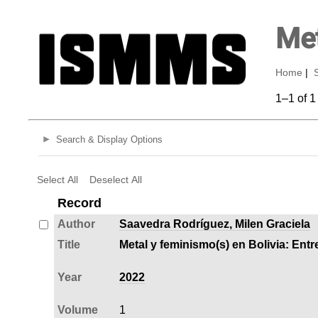
Met
Home
|
1–1 of 1
Search & Display Options
Select All
Deselect All
Record
Author
Saavedra Rodríguez, Milen Graciela
Title
Metal y feminismo(s) en Bolivia: Entre
Year
2022
Volume
1