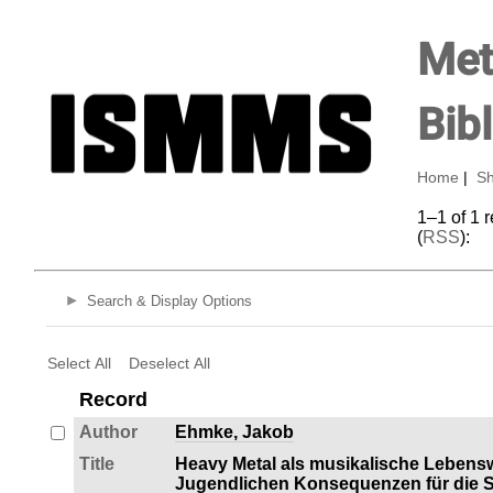
Met
Bib
Home
|
Sh
1–1 of 1 
(
RSS
):
Search & Display Options
Select All
Deselect All
Record
Author
Ehmke, Jakob
Title
Heavy Metal als musikalische Lebens
Jugendlichen Konsequenzen für die So