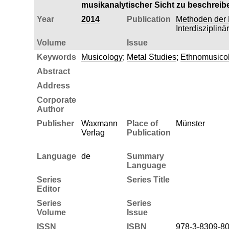
musikanalytischer Sicht zu beschreib
Year
2014
Publication
Methoden der 
Interdisziplin
Volume
Issue
Keywords
Musicology
;
Metal Studies
;
Ethnomusico
Abstract
Address
Corporate
Author
Publisher
Waxmann
Place of
Münster
Verlag
Publication
Language
de
Summary
Language
Series
Series Title
Editor
Series
Series
Volume
Issue
ISSN
ISBN
978-3-8309-8