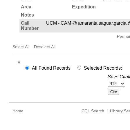
Area
Expedition
Notes
Call
UCM - CAM @ amaranta.saguar.garcia 
Number
Permane
Select All
Deselect All
All Found Records
Selected Records:
Save Citat
Home
CQL Search
|
Library Se