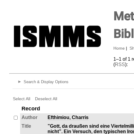
Met
Bib
Home
|
Sh
1–1 of 1 
(
RSS
):
Search & Display Options
Select All
Deselect All
Record
Author
Efthimiou, Charris
Title
”Gott, da draußen sind eine Viertelmi
nicht”. Ein Versuch, den typischen Ir