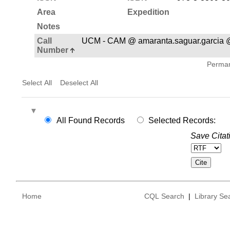
Area
Expedition
Notes
Call
UCM - CAM @ amaranta.saguar.garcia 
Number
Permane
Select All
Deselect All
All Found Records
Selected Records:
Save Citat
Home
CQL Search
|
Library Se