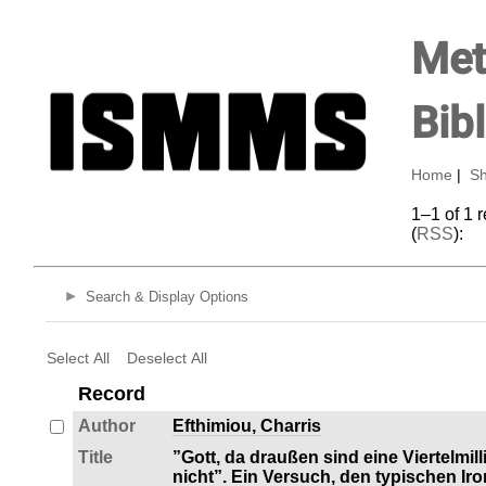
Met
Bib
Home
|
Sh
1–1 of 1 
(
RSS
):
Search & Display Options
Select All
Deselect All
Record
Author
Efthimiou, Charris
Title
”Gott, da draußen sind eine Viertelmi
nicht”. Ein Versuch, den typischen Ir