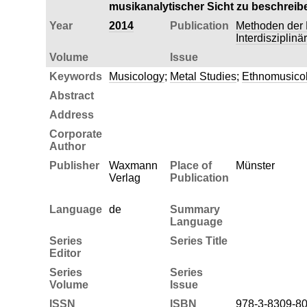
musikanalytischer Sicht zu beschreib
Year
2014
Publication
Methoden der 
Interdisziplin
Volume
Issue
Keywords
Musicology
;
Metal Studies
;
Ethnomusico
Abstract
Address
Corporate
Author
Publisher
Waxmann
Place of
Münster
Verlag
Publication
Language
de
Summary
Language
Series
Series Title
Editor
Series
Series
Volume
Issue
ISSN
ISBN
978-3-8309-8