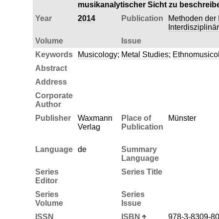
musikanalytischer Sicht zu beschreib
Year
2014
Publication
Methoden der 
Interdisziplin
Volume
Issue
Keywords
Musicology
;
Metal Studies
;
Ethnomusico
Abstract
Address
Corporate
Author
Publisher
Waxmann
Place of
Münster
Verlag
Publication
Language
de
Summary
Language
Series
Series Title
Editor
Series
Series
Volume
Issue
ISSN
ISBN
978-3-8309-8