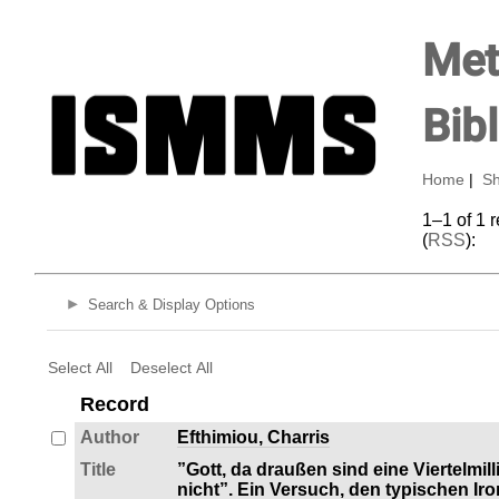
Met
Bib
Home
|
Sh
1–1 of 1 
(
RSS
):
Search & Display Options
Select All
Deselect All
Record
Author
Efthimiou, Charris
Title
”Gott, da draußen sind eine Viertelmi
nicht”. Ein Versuch, den typischen Ir