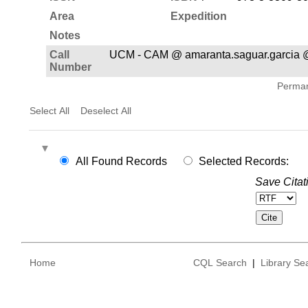
Area
Expedition
Notes
Call
UCM - CAM @ amaranta.saguar.garcia 
Number
Permane
Select All
Deselect All
All Found Records
Selected Records:
Save Citat
Home
CQL Search
|
Library Se