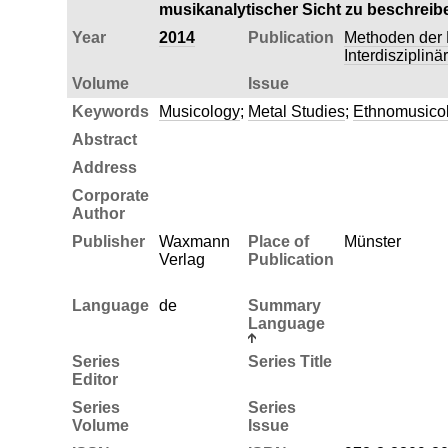
musikanalytischer Sicht zu beschreib
Year
2014
Publication
Methoden der 
Interdisziplin
Volume
Issue
Keywords
Musicology
;
Metal Studies
;
Ethnomusico
Abstract
Address
Corporate
Author
Publisher
Waxmann
Place of
Münster
Verlag
Publication
Language
de
Summary
Language
Series
Series Title
Editor
Series
Series
Volume
Issue