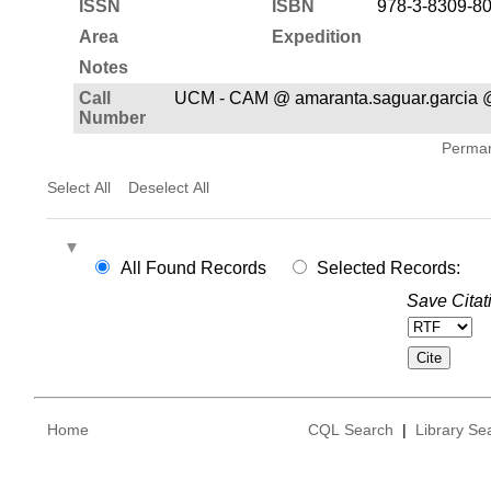
ISSN
ISBN
978-3-8309-8
Area
Expedition
Notes
Call
UCM - CAM @ amaranta.saguar.garcia 
Number
Permane
Select All
Deselect All
All Found Records
Selected Records:
Save Citat
Home
CQL Search
|
Library Se