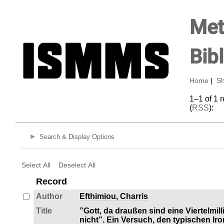
Met
Bib
Home
|
Sh
1–1 of 1 
(
RSS
):
Search & Display Options
Select All
Deselect All
Record
Author
Efthimiou, Charris
Title
”Gott, da draußen sind eine Viertelmi
nicht”. Ein Versuch, den typischen Ir