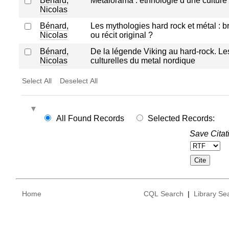
Bénard,
Métalorama : ethnologie d’une cultur
Nicolas
Bénard,
Les mythologies hard rock et métal : br
Nicolas
ou récit original ?
Bénard,
De la légende Viking au hard-rock. Le
Nicolas
culturelles du metal nordique
Select All
Deselect All
All Found Records
Selected Records:
Save Citat
Home
CQL Search
|
Library Se