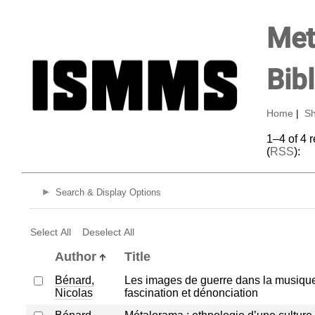
Met
Bib
Home
|
Sh
1–4 of 4 
(
RSS
):
Search & Display Options
Select All
Deselect All
Author
Title
Bénard,
Les images de guerre dans la musique
Nicolas
fascination et dénonciation