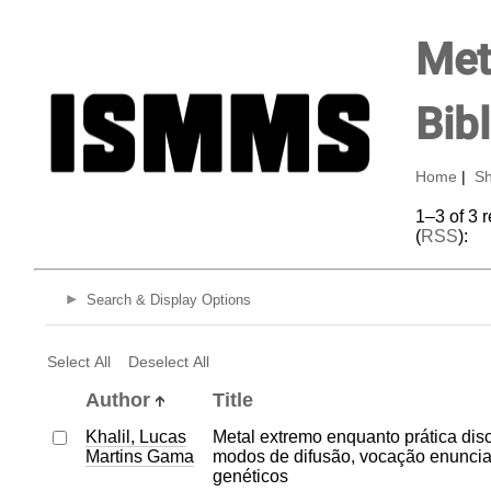
Met
Bib
Home
|
Sh
1–3 of 3 
(
RSS
):
Search & Display Options
Select All
Deselect All
Author
Title
Khalil, Lucas
Metal extremo enquanto prática disc
Martins Gama
modos de difusão, vocação enunciati
genéticos