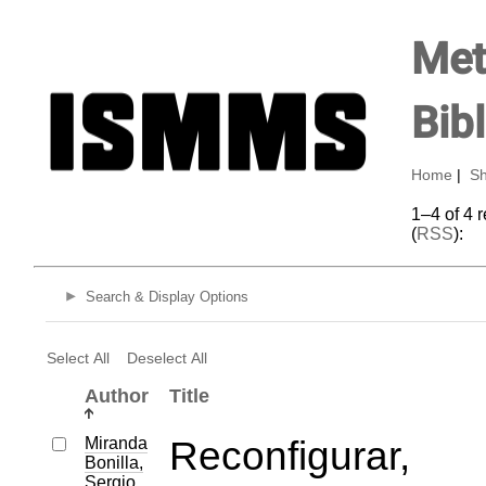
Met
Bib
Home
|
Sh
1–4 of 4 
(
RSS
):
Search & Display Options
Select All
Deselect All
Author
Title
Miranda
Reconfigurar,
Bonilla,
Sergio