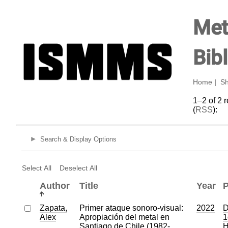
Met
Bib
Home
|
Sh
1–2 of 2 
(
RSS
):
Search & Display Options
Select All
Deselect All
Author
Title
Year
P
Zapata,
Primer ataque sonoro-visual:
2022
D
Alex
Apropiación del metal en
1
Santiago de Chile (1982-
H