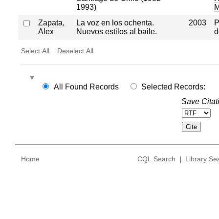
1993)
M
Zapata,
La voz en los ochenta.
2003
P
Alex
Nuevos estilos al baile.
d
Select All
Deselect All
All Found Records
Selected Records:
Save Citat
Home
CQL Search
|
Library Se