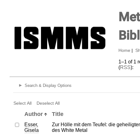
Met
Bib
Home
|
Sh
1–1 of 1 
(
RSS
):
Search & Display Options
Select All
Deselect All
Author
Title
Esser,
Zur Hölle mit dem Teufel: die geheiligt
Gisela
des White Metal