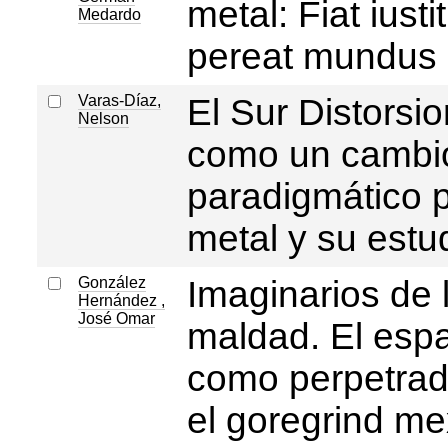
metal: Fiat iustit
Medardo
pereat mundus
Varas-Díaz,
El Sur Distorsi
Nelson
como un cambi
paradigmático p
metal y su estu
González
Imaginarios de 
Hernández ,
José Omar
maldad. El esp
como perpetrad
el goregrind m