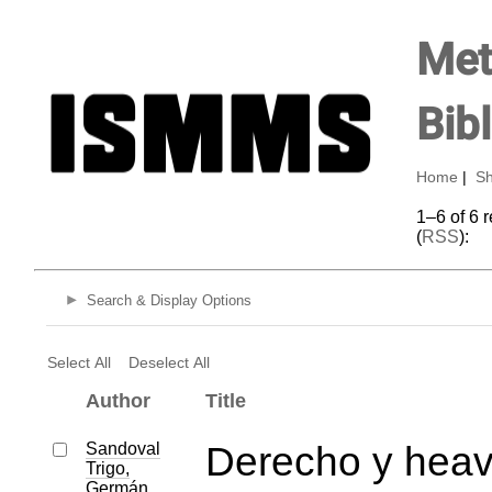
Met
Bib
Home
|
Sh
1–6 of 6 
(
RSS
):
Search & Display Options
Select All
Deselect All
Author
Title
Sandoval
Derecho y hea
Trigo,
Germán