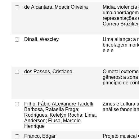
de Alcântara, Moacir Oliveira
Mídia, violência
uma abordagem 
representações 
Correio Brazilie
Dinali, Wescley
Uma aliança: a m
bricolagem morte
e e e
dos Passos, Cristiano
O metal extremo
gêneros: a zona 
princípio de co
Filho, Fábio ALexandre Tardelli
;
Zines e cultura
Barbosa, Rafaella Fraga
;
análise fanonian
Rodrigues, Ketelyn Rocha
;
Lima,
Anderson
;
Fiusa, Marcelo
Henrique
Franco, Edgar
Projeto musical 