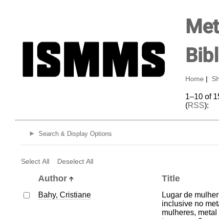
Met
Bib
Home
|
Sh
1–10 of 1
(
RSS
):
Search & Display Options
Select All
Deselect All
Author
Title
Bahy, Cristiane
Lugar de mulher
inclusive no met
mulheres, metal