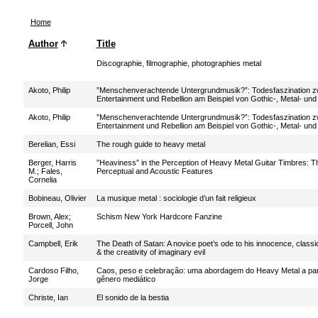
Home
Author
Title
Discographie, filmographie, photographies metal
Akoto, Philip
”Menschenverachtende Untergrundmusik?”: Todesfaszination z
Entertainment und Rebellion am Beispiel von Gothic-, Metal- und
Akoto, Philip
”Menschenverachtende Untergrundmusik?”: Todesfaszination z
Entertainment und Rebellion am Beispiel von Gothic-, Metal- und
Berelian, Essi
The rough guide to heavy metal
Berger, Harris
”Heaviness” in the Perception of Heavy Metal Guitar Timbres: T
M.
;
Fales,
Perceptual and Acoustic Features
Cornelia
Bobineau, Olivier
La musique metal : sociologie d’un fait religieux
Brown, Alex
;
Schism New York Hardcore Fanzine
Porcell, John
Campbell, Erik
The Death of Satan: A novice poet’s ode to his innocence, classi
& the creativity of imaginary evil
Cardoso Filho,
Caos, peso e celebração: uma abordagem do Heavy Metal a par
Jorge
gênero mediático
Christe, Ian
El sonido de la bestia