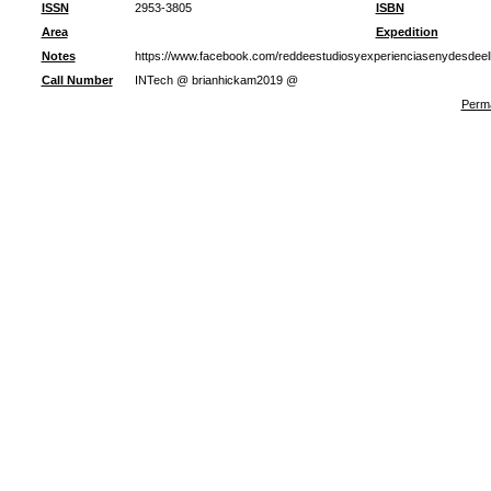
ISSN
2953-3805
ISBN
Area
Expedition
Notes
https://www.facebook.com/reddeestudiosyexperienciasenydesdeel
Call Number
INTech @ brianhickam2019 @
Perma