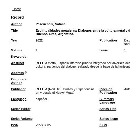
Home
Record
Author
Pascuchelli, Natalia
Title
Espiritualidades metaleras: Diálogos entre la cultura metal y 
Buenos Aires, Argentina.
Year
2022
Publication
Diso
sob
Volume
1
Issue
1
Keywords
Abstract
REEHM motto: Espacio interdisciplinario integrado por diverses act
cultura, partiendo del diálogo realizado desde la base de la horizon
Address
Corporate
Author
Publisher
REEHM (Red De Estudios y Experiencias
Place of
Auto
en y desde el Heavy Metal)
Publication
Language
español
Summary
Language
Series Editor
Series Title
Series Volume
Series Issue
ISSN
2953-3805
ISBN