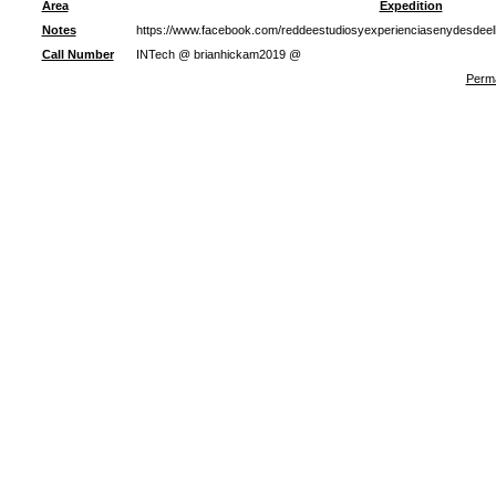
Area
Expedition
Notes
https://www.facebook.com/reddeestudiosyexperienciasenydesdeel
Call Number
INTech @ brianhickam2019 @
Perma