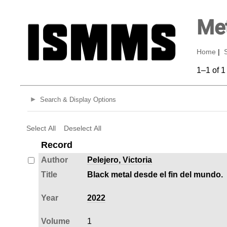
Met
Home
|
1–1 of 1
Search & Display Options
Select All
Deselect All
Record
Author
Pelejero, Victoria
Title
Black metal desde el fin del mundo.
Year
2022
Volume
1