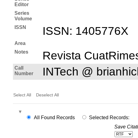
Editor
Series
Volume
ISSN
ISSN: 1405­776X
Area
Notes
Revista CuatRime
Call
INTech @ brianh
Number
Select All
Deselect All
All Found Records
Selected Records:
Save Citat