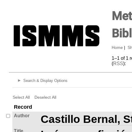
Met
Bib
Home
|
Sh
1–1 of 1 
(
RSS
):
Search & Display Options
Select All
Deselect All
Record
Author
Castillo Bernal, 
Title