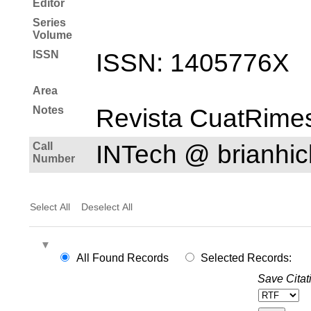
Editor
Series
Volume
ISSN
ISSN: 1405­776X
Area
Notes
Revista CuatRime
Call
INTech @ brianh
Number
Select All
Deselect All
All Found Records
Selected Records:
Save Citat