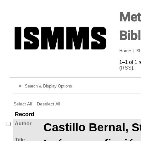
Met
Bib
Home
|
Sh
1–1 of 1 
(
RSS
):
Search & Display Options
Select All
Deselect All
Record
Author
Castillo Bernal, 
Title