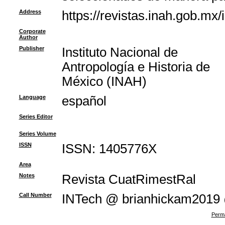
Address
https://revistas.inah.gob.mx
Corporate
Author
Publisher
Instituto Nacional de
Antropología e Historia de
México (INAH)
Language
español
Series Editor
Series Volume
ISSN
ISSN: 1405­776X
Area
Notes
Revista CuatRimestRal
Call Number
INTech @ brianhickam2019
Perma