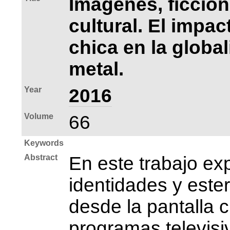
Imágenes, ficció
cultural. El impac
chica en la globa
metal.
Year
2016
Volume
66
Keywords
Abstract
En este trabajo ex
identidades y este
desde la pantalla c
programas televisi