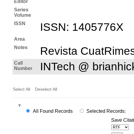
Editor
Series
Volume
ISSN
ISSN: 1405­776X
Area
Notes
Revista CuatRimes
Call
INTech @ brianhi
Number
Select All
Deselect All
All Found Records
Selected Records:
Save Citat