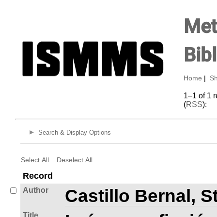
Met
Bib
Home
|
Sh
1–1 of 1 
(
RSS
):
Search & Display Options
Select All
Deselect All
Record
Author
Castillo Bernal, 
Title