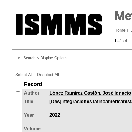
Met
Home
|
1–1 of 1
Search & Display Options
Select All
Deselect All
Record
Author
López Ramírez Gastón, José Ignacio
Title
[Des]integraciones latinoamericanist
Year
2022
Volume
1