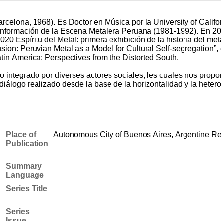
celona, 1968). Es Doctor en Música por la University of Calif
a Conformación de la Escena Metalera Peruana (1981-1992). En 2
20 Espíritu del Metal: primera exhibición de la historia del met
ion: Peruvian Metal as a Model for Cultural Self-segregation”, e
tin America: Perspectives from the Distorted South.
 integrado por diverses actores sociales, les cuales nos propon
 diálogo realizado desde la base de la horizontalidad y la heter
Place of
Autonomous City of Buenos Aires, Argentine Re
Publication
Summary
Language
Series Title
Series
Issue