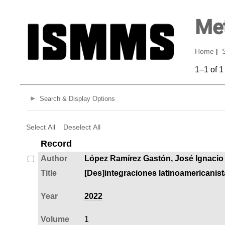
Met
Home
|
1–1 of 1
Search & Display Options
Select All
Deselect All
Record
Author
López Ramírez Gastón, José Ignacio
Title
[Des]integraciones latinoamericanist
Year
2022
Volume
1