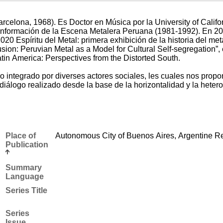
celona, 1968). Es Doctor en Música por la University of Calif
a Conformación de la Escena Metalera Peruana (1981-1992). En 2
20 Espíritu del Metal: primera exhibición de la historia del met
ion: Peruvian Metal as a Model for Cultural Self-segregation”, e
tin America: Perspectives from the Distorted South.
 integrado por diverses actores sociales, les cuales nos propon
 diálogo realizado desde la base de la horizontalidad y la heter
Place of
Autonomous City of Buenos Aires, Argentine R
Publication
Summary
Language
Series Title
Series
Issue