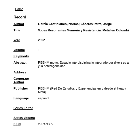
Home
Record
Author
García Castiblanco, Norma
;
Cáceres Parra, Jórge
Title
Voces Resonantes Memoria y Resistencia. Metal en Colombia:
Year
2022
Volume
1
Keywords
Abstract
REEHM motto: Espacio interdisciplinario integrado por diverses ac
y la heterogeneidad.
Address
Corporate
Author
Publisher
REEHM (Red De Estudios y Experiencias en y desde el Heavy
Metal)
Language
español
Series Editor
Series Volume
ISSN
2953-3805