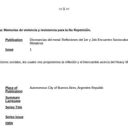
<<
1
>>
 Memorias de violencia y resistencia para la No Repetición.
Publication
Disonancias del metal: Reflexiones del 1er y 2do Encuentro Sociocult
Metaleras
Issue
1
tores sociales, les cuales nos proponemos la reflexión y el intercambio acerca del Heavy Meta
Place of
Autonomous City of Buenos Aires, Argentine Republic
Publication
Summary
Language
Series Title
Series Issue
ISBN