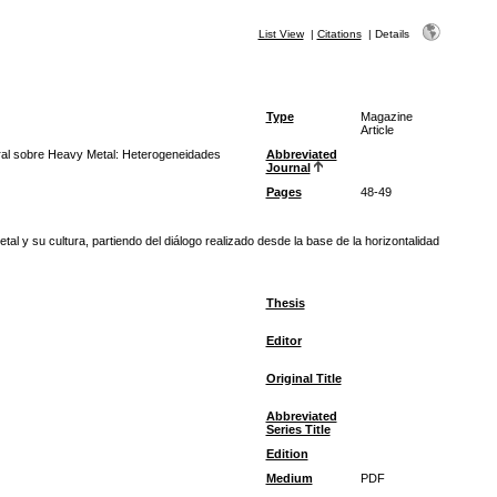
List View
|
Citations
|
Details
Type
Magazine
Article
ural sobre Heavy Metal: Heterogeneidades
Abbreviated
Journal
Pages
48-49
l y su cultura, partiendo del diálogo realizado desde la base de la horizontalidad
Thesis
Editor
Original Title
Abbreviated
Series Title
Edition
Medium
PDF