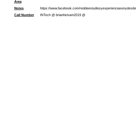
Area
Notes
https://www.facebook.com/reddeestudiosyexperienciasenydesde
Call Number
INTech @ brianhickam2019 @