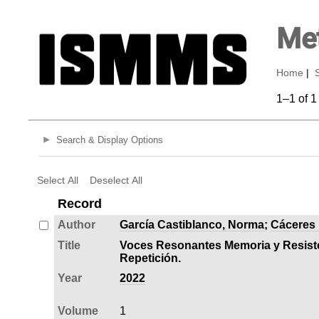
Met
Home
|
1–1 of 1
Search & Display Options
Select All
Deselect All
Record
Author
García Castiblanco, Norma
;
Cáceres 
Title
Voces Resonantes Memoria y Resisten
Repetición.
Year
2022
Volume
1