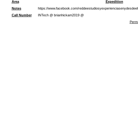
Area
Expedition
Notes
https://www.facebook.com/reddeestudiosyexperienciasenydesdeel
Call Number
INTech @ brianhickam2019 @
Perma