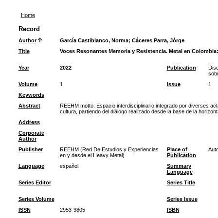
Home
Record
Author
García Castiblanco, Norma
;
Cáceres Parra, Jórge
Title
Voces Resonantes Memoria y Resistencia. Metal en Colombia: M
Year
2022
Publication
Diso
sob
Volume
1
Issue
1
Keywords
Abstract
REEHM motto: Espacio interdisciplinario integrado por diverses act
cultura, partiendo del diálogo realizado desde la base de la horizon
Address
Corporate
Author
Publisher
REEHM (Red De Estudios y Experiencias
Place of
Auto
en y desde el Heavy Metal)
Publication
Language
español
Summary
Language
Series Editor
Series Title
Series Volume
Series Issue
ISSN
2953-3805
ISBN