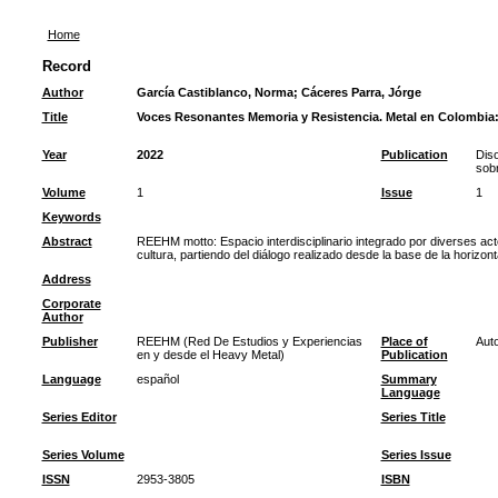
Home
Record
Author
García Castiblanco, Norma
;
Cáceres Parra, Jórge
Title
Voces Resonantes Memoria y Resistencia. Metal en Colombia: M
Year
2022
Publication
Diso
sob
Volume
1
Issue
1
Keywords
Abstract
REEHM motto: Espacio interdisciplinario integrado por diverses act
cultura, partiendo del diálogo realizado desde la base de la horizon
Address
Corporate
Author
Publisher
REEHM (Red De Estudios y Experiencias
Place of
Auto
en y desde el Heavy Metal)
Publication
Language
español
Summary
Language
Series Editor
Series Title
Series Volume
Series Issue
ISSN
2953-3805
ISBN