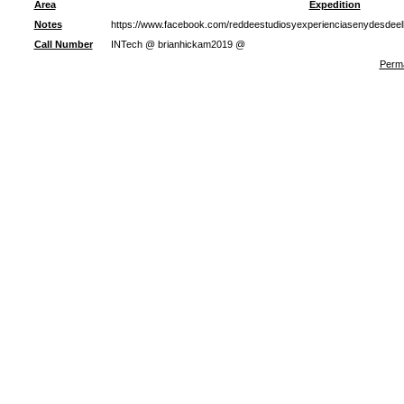
Area
Expedition
Notes
https://www.facebook.com/reddeestudiosyexperienciasenydesdeel
Call Number
INTech @ brianhickam2019 @
Perma