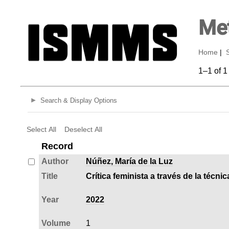
Met
Home
|
1–1 of 1
Search & Display Options
Select All
Deselect All
Record
Author
Núñez, María de la Luz
Title
Crítica feminista a través de la técni
Year
2022
Volume
1