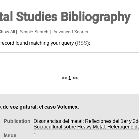
al Studies Bibliography
Show All
|
Simple Search
|
Advanced Search
 record found matching your query (
RSS
):
<<
1
>>
ca de voz gutural: el caso Vofemex.
Publication
Disonancias del metal: Reflexiones del 1er y 2
Sociocultural sobre Heavy Metal: Heterogeneid
Issue
1