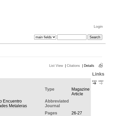
Login
List View
|
Citations
|
Details
Links
Type
Magazine
Article
do Encuentro
Abbreviated
ades Metaleras
Journal
Pages
26-27