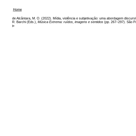
Home
de Alcântara, M. O. (2022). Mídia, violência e subjetivação: uma abordagem discurs
R. Barchi (Eds.),
Música Extrema: ruídos, imagens e sentidos
(pp. 267–297). São Pa