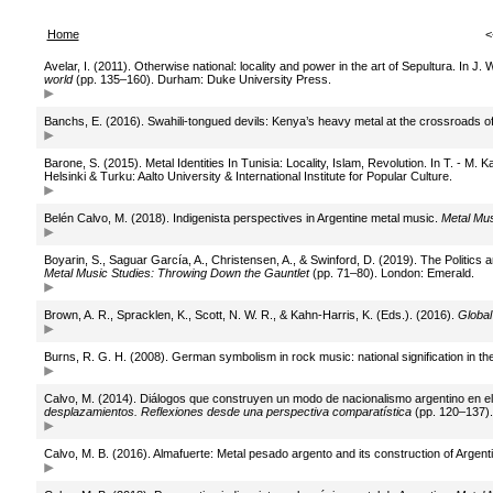
Home
<
Avelar, I. (2011). Otherwise national: locality and power in the art of Sepultura. In J
world
(pp. 135–160). Durham: Duke University Press.
Banchs, E. (2016). Swahili-tongued devils: Kenya’s heavy metal at the crossroads of 
Barone, S. (2015). Metal Identities In Tunisia: Locality, Islam, Revolution. In T. - M. K
Helsinki & Turku: Aalto University & International Institute for Popular Culture.
Belén Calvo, M. (2018). Indigenista perspectives in Argentine metal music.
Metal Mus
Boyarin, S., Saguar García, A., Christensen, A., & Swinford, D. (2019). The Politics
Metal Music Studies: Throwing Down the Gauntlet
(pp. 71–80). London: Emerald.
Brown, A. R., Spracklen, K., Scott, N. W. R., & Kahn-Harris, K. (Eds.). (2016).
Global
Burns, R. G. H. (2008). German symbolism in rock music: national signification in 
Calvo, M. (2014). Diálogos que construyen un modo de nacionalismo argentino en el 
desplazamientos. Reflexiones desde una perspectiva comparatística
(pp. 120–137).
Calvo, M. B. (2016). Almafuerte: Metal pesado argento and its construction of Argent