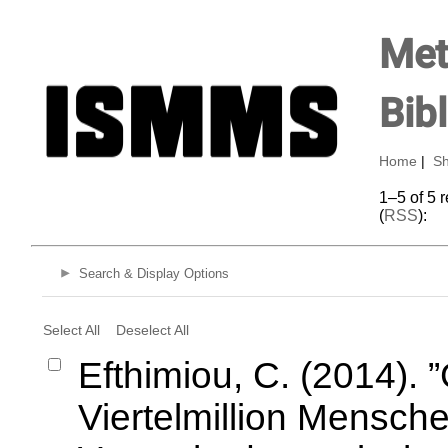
Met
Bib
Home
|
Sh
1–5 of 5 
(
RSS
):
Search & Display Options
Select All
Deselect All
Efthimiou, C. (2014). 
Viertelmillion Mensche