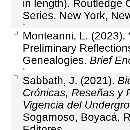
in length). Routledge
Series. New York, New
Monteanni, L. (2023). 
Preliminary Reflectio
Genealogies.
Brief En
Sabbath, J. (2021).
Bi
Crónicas, Reseñas y R
Vigencia del Undergr
Sogamoso, Boyacá, Re
Editores.