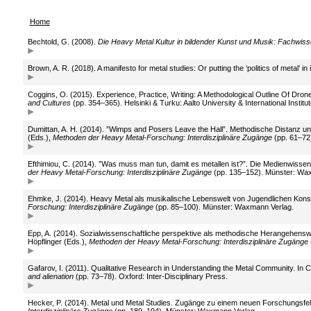
Home
Bechtold, G. (2008).
Die Heavy Metal Kultur in bildender Kunst und Musik: Fachwiss
Brown, A. R. (2018). A manifesto for metal studies: Or putting the ‘politics of metal’ in 
Coggins, O. (2015). Experience, Practice, Writing: A Methodological Outline Of Drone
and Cultures
(pp. 354–365). Helsinki & Turku: Aalto University & International Institut
Dumittan, A. H. (2014). ”Wimps and Posers Leave the Hall”. Methodische Distanz und
(Eds.),
Methoden der Heavy Metal-Forschung: Interdisziplinäre Zugänge
(pp. 61–72
Efthimiou, C. (2014). ”Was muss man tun, damit es metallen ist?”. Die Medienwissens
der Heavy Metal-Forschung: Interdisziplinäre Zugänge
(pp. 135–152). Münster: Wa
Ehmke, J. (2014). Heavy Metal als musikalische Lebenswelt von Jugendlichen Konsequ
Forschung: Interdisziplinäre Zugänge
(pp. 85–100). Münster: Waxmann Verlag.
Epp, A. (2014). Sozialwissenschaftliche perspektive als methodische Herangehenswe
Höpflinger (Eds.),
Methoden der Heavy Metal-Forschung: Interdisziplinäre Zugänge
Gafarov, I. (2011). Qualitative Research in Understanding the Metal Community. In C.
and alienation
(pp. 73–78). Oxford: Inter-Disciplinary Press.
Hecker, P. (2014). Metal und Metal Studies. Zugänge zu einem neuen Forschungsfeld.