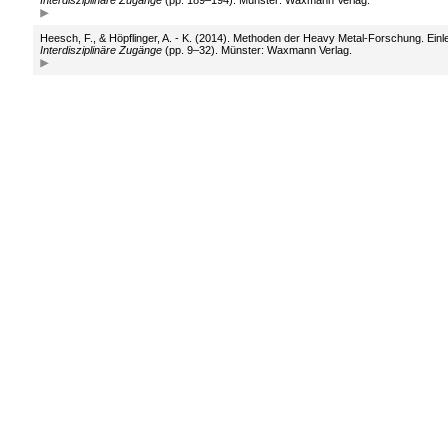
Interdisziplinäre Zugänge
(pp. 189–194). Münster: Waxmann Verlag.
Heesch, F., & Höpflinger, A. - K. (2014). Methoden der Heavy Metal-Forschung. Einlei
Interdisziplinäre Zugänge
(pp. 9–32). Münster: Waxmann Verlag.