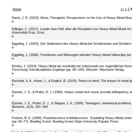
Home
<<
1
2
3
Davis, J. E. (2023).
Music Therapists' Perspectives on the Use of Heavy Metal Mus
Edlinger, C. (2017).
Louder than Hell: über die Rezeption von Heavy Metal Musik im
Universität Graz, Graz.
Eggeling, J. (2003).
Der Stellenwert des Heavy Metal bei Schülerinnen und Schüler
Eggeling, J. (2006).
Funktionen und Wirkungen okkulter Heavy-Metal-Videoclips bei
Ehmke, J. (2014). Heavy Metal als musikalische Lebenswelt von Jugendlichen Konsequ
Forschung: Interdisziplinäre Zugänge
(pp. 85–100). Münster: Waxmann Verlag.
Eischeid, S. A., Kneer, J., & Englich, B. (2019). Peace of mind: The impact of metal
Epstein, J. S., & Pratto, D. J. (1990). Heavy metal rock music juvenile delinquency an
Epstein, J. S., Pratto, D. J., & Skipper, J. K. (1990). Teenagers, behavioral proble
Behavior
,
11
(4), 381–394.
Freisen, B. K. (1990). Powerlessness in Adolescence : Exploiting Heavy Metal Listen
(pp. 65–77). Bowling Green: Bowling Green State University Popular Press.