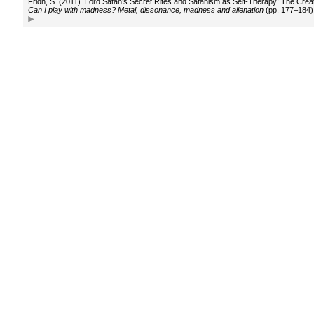
Fridh, S. (2011). Lord Satan’s Secret Rites and Satanism as Self-Therapy: The Creatio
Can I play with madness? Metal, dissonance, madness and alienation
(pp. 177–184).