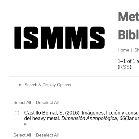
Met
Bib
Home
|
Sh
1–1 of 1 
(
RSS
):
Search & Display Options
Select All
Deselect All
Castillo Bernal, S. (2016). Imágenes, ficción y consu
del heavy metal.
Dimensión Antropológica
,
66
(Janua
Select All
Deselect All