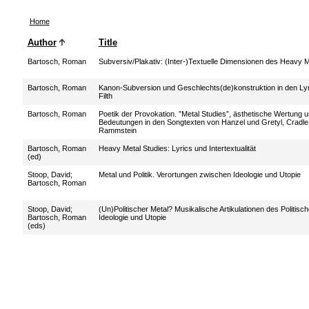
Home
Author
Title
Bartosch, Roman
Subversiv/Plakativ: (Inter-)Textuelle Dimensionen des Heavy M
Bartosch, Roman
Kanon-Subversion und Geschlechts(de)konstruktion in den Lyr
Filth
Bartosch, Roman
Poetik der Provokation. ”Metal Studies”, ästhetische Wertung u
Bedeutungen in den Songtexten von Hanzel und Gretyl, Cradle o
Rammstein
Bartosch, Roman
Heavy Metal Studies: Lyrics und Intertextualität
(ed)
Stoop, David
;
Metal und Politik. Verortungen zwischen Ideologie und Utopie
Bartosch, Roman
Stoop, David
;
(Un)Politischer Metal? Musikalische Artikulationen des Politis
Bartosch, Roman
Ideologie und Utopie
(eds)