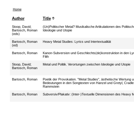
Home
Author
Title
Stoop, David
;
(Un)Politischer Metal? Musikalische Artikulationen des Politis
Bartosch, Roman
Ideologie und Utopie
(eds)
Bartosch, Roman
Heavy Metal Studies: Lyrics und Intertextualität
(ed)
Bartosch, Roman
Kanon-Subversion und Geschlechts(de)konstruktion in den Lyr
Filth
Stoop, David
;
Metal und Politik. Verortungen zwischen Ideologie und Utopie
Bartosch, Roman
Bartosch, Roman
Poetik der Provokation. ”Metal Studies”, ästhetische Wertung u
Bedeutungen in den Songtexten von Hanzel und Gretyl, Cradle o
Rammstein
Bartosch, Roman
Subversiv/Plakativ: (Inter-)Textuelle Dimensionen des Heavy M