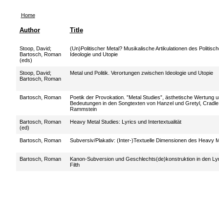
Home
Author
Title
Stoop, David
;
(Un)Politischer Metal? Musikalische Artikulationen des Politis
Bartosch, Roman
Ideologie und Utopie
(eds)
Stoop, David
;
Metal und Politik. Verortungen zwischen Ideologie und Utopie
Bartosch, Roman
Bartosch, Roman
Poetik der Provokation. ”Metal Studies”, ästhetische Wertung u
Bedeutungen in den Songtexten von Hanzel und Gretyl, Cradle o
Rammstein
Bartosch, Roman
Heavy Metal Studies: Lyrics und Intertextualität
(ed)
Bartosch, Roman
Subversiv/Plakativ: (Inter-)Textuelle Dimensionen des Heavy M
Bartosch, Roman
Kanon-Subversion und Geschlechts(de)konstruktion in den Lyr
Filth